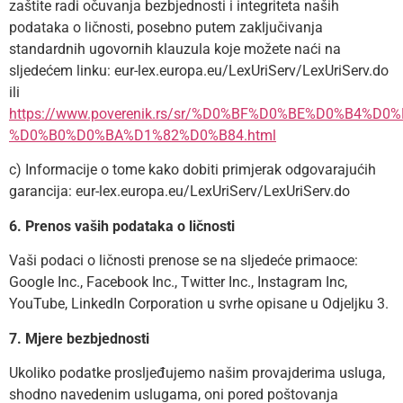
zaštite radi očuvanja bezbjednosti i integriteta naših
podataka o ličnosti, posebno putem zaključivanja
standardnih ugovornih klauzula koje možete naći na
sljedećem linku: eur-lex.europa.eu/LexUriServ/LexUriServ.do
ili
https://www.poverenik.rs/sr/%D0%BF%D0%BE%D0%B4
%D0%B0%D0%BA%D1%82%D0%B84.html
c) Informacije o tome kako dobiti primjerak odgovarajućih
garancija: eur-lex.europa.eu/LexUriServ/LexUriServ.do
6. Prenos vaših podataka o ličnosti
Vaši podaci o ličnosti prenose se na sljedeće primaoce:
Google Inc., Facebook Inc., Twitter Inc., Instagram Inc,
YouTube, LinkedIn Corporation u svrhe opisane u Odjeljku 3.
7. Mjere bezbjednosti
Ukoliko podatke prosljeđujemo našim provajderima usluga,
shodno navedenim uslugama, oni pored poštovanja