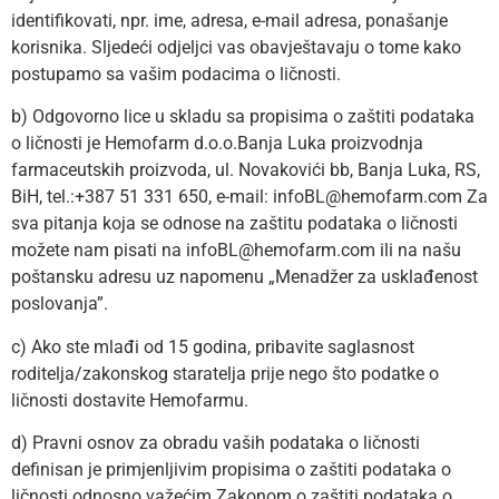
identifikovati, npr. ime, adresa, e-mail adresa, ponašanje
korisnika. Sljedeći odjeljci vas obavještavaju o tome kako
postupamo sa vašim podacima o ličnosti.
b) Odgovorno lice u skladu sa propisima o zaštiti podataka
o ličnosti je Hemofarm d.o.o.Banja Luka proizvodnja
farmaceutskih proizvoda, ul. Novakovići bb, Banja Luka, RS,
BiH, tel.:+387 51 331 650, e-mail: infoBL@hemofarm.com Za
sva pitanja koja se odnose na zaštitu podataka o ličnosti
možete nam pisati na infoBL@hemofarm.com ili na našu
poštansku adresu uz napomenu „Menadžer za usklađenost
poslovanja”.
c) Ako ste mlađi od 15 godina, pribavite saglasnost
roditelja/zakonskog staratelja prije nego što podatke o
ličnosti dostavite Hemofarmu.
d) Pravni osnov za obradu vaših podataka o ličnosti
definisan je primjenljivim propisima o zaštiti podataka o
ličnosti odnosno važećim Zakonom o zaštiti podataka o