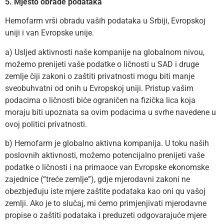
5. Mjesto obrade podataka
Hemofarm vrši obradu vaših podataka u Srbiji, Evropskoj
uniji i van Evropske unije.
a) Usljed aktivnosti naše kompanije na globalnom nivou,
možemo prenijeti vaše podatke o ličnosti u SAD i druge
zemlje čiji zakoni o zaštiti privatnosti mogu biti manje
sveobuhvatni od onih u Evropskoj uniji. Pristup vašim
podacima o ličnosti biće ograničen na fizička lica koja
moraju biti upoznata sa ovim podacima u svrhe navedene u
ovoj politici privatnosti.
b) Hemofarm je globalno aktivna kompanija. U toku naših
poslovnih aktivnosti, možemo potencijalno prenijeti vaše
podatke o ličnosti i na primaoce van Evropske ekonomske
zajednice (“treće zemlje”), gdje mjerodavni zakoni ne
obezbjeđuju iste mjere zaštite podataka kao oni qu vašoj
zemlji. Ako je to slučaj, mi ćemo primjenjivati mjerodavne
propise o zaštiti podataka i preduzeti odgovarajuće mjere