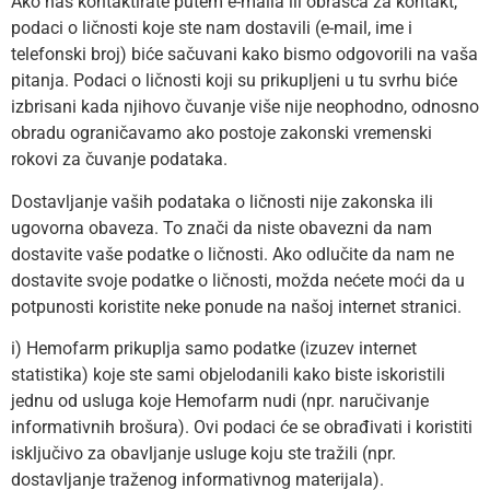
Ako nas kontaktirate putem e-maila ili obrasca za kontakt,
podaci o ličnosti koje ste nam dostavili (e-mail, ime i
telefonski broj) biće sačuvani kako bismo odgovorili na vaša
pitanja. Podaci o ličnosti koji su prikupljeni u tu svrhu biće
izbrisani kada njihovo čuvanje više nije neophodno, odnosno
obradu ograničavamo ako postoje zakonski vremenski
rokovi za čuvanje podataka.
Dostavljanje vaših podataka o ličnosti nije zakonska ili
ugovorna obaveza. To znači da niste obavezni da nam
dostavite vaše podatke o ličnosti. Ako odlučite da nam ne
dostavite svoje podatke o ličnosti, možda nećete moći da u
potpunosti koristite neke ponude na našoj internet stranici.
i) Hemofarm prikuplja samo podatke (izuzev internet
statistika) koje ste sami objelodanili kako biste iskoristili
jednu od usluga koje Hemofarm nudi (npr. naručivanje
informativnih brošura). Ovi podaci će se obrađivati i koristiti
isključivo za obavljanje usluge koju ste tražili (npr.
dostavljanje traženog informativnog materijala).