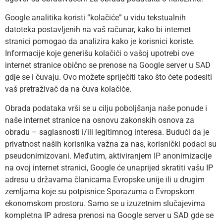
Google analitika koristi “kolačiće” u vidu tekstualnih
datoteka postavljenih na vaš računar, kako bi internet
stranici pomogao da analizira kako je korisnici koriste.
Informacije koje generišu kolačići o vašoj upotrebi ove
internet stranice obično se prenose na Google server u SAD
gdje se i čuvaju. Ovo možete spriječiti tako što ćete podesiti
vaš pretraživač da na čuva kolačiće.
Obrada podataka vrši se u cilju poboljšanja naše ponude i
naše internet stranice na osnovu zakonskih osnova za
obradu – saglasnosti i/ili legitimnog interesa. Budući da je
privatnost naših korisnika važna za nas, korisnički podaci su
pseudonimizovani. Međutim, aktiviranjem IP anonimizacije
na ovoj internet stranici, Google će unaprijed skratiti vašu IP
adresu u državama članicama Evropske unije ili u drugim
zemljama koje su potpisnice Sporazuma o Evropskom
ekonomskom prostoru. Samo se u izuzetnim slučajevima
kompletna IP adresa prenosi na Google server u SAD gde se