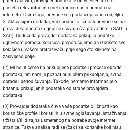
putem aktivira; provajder dodatka je obavješten da ste
posjetili relevantnu internet stranicu naših ponuda na
internetu. Osim toga, prenose se i podaci opisani u odjeljku
3. Aktivacijom dodatka, vaši podaci o ličnosti prenose se na
provajdera dodataka gdje se i čuvaju (za provajdere u SAD: u
SAD). Budući da provajder dodataka prikuplja podatke
uglavnom pomoću kolačića, preporučujemo da izbrišete sve
kolačiće u vašem pretraživaču prije nego što kliknete na
zasivljeno polje.
(2) Mi ne utičemo na prikupljene podatke i procese obrade
podataka, niti nam je poznat puni obim prikupljanja, svrha
obrade i period čuvanja. Takođe, nemamo informacije o
brisanju prikupljenih podataka od strane provajdera
dodataka.
(3) Provajder dodataka čuva vaše podatke o ličnosti kao
korisničke profile i koristi ih u svrhe oglašavanja, istraživanja
tržišta i/ili dizajna usmerenog na potrebe svoje internet
stranice. Takva analiza radi se (čak i za korisnike koji nisu