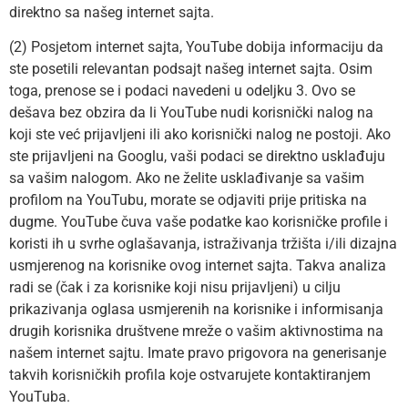
direktno sa našeg internet sajta.
(2) Posjetom internet sajta, YouTube dobija informaciju da
ste posetili relevantan podsajt našeg internet sajta. Osim
toga, prenose se i podaci navedeni u odeljku 3. Ovo se
dešava bez obzira da li YouTube nudi korisnički nalog na
koji ste već prijavljeni ili ako korisnički nalog ne postoji. Ako
ste prijavljeni na Googlu, vaši podaci se direktno usklađuju
sa vašim nalogom. Ako ne želite usklađivanje sa vašim
profilom na YouTubu, morate se odjaviti prije pritiska na
dugme. YouTube čuva vaše podatke kao korisničke profile i
koristi ih u svrhe oglašavanja, istraživanja tržišta i/ili dizajna
usmjerenog na korisnike ovog internet sajta. Takva analiza
radi se (čak i za korisnike koji nisu prijavljeni) u cilju
prikazivanja oglasa usmjerenih na korisnike i informisanja
drugih korisnika društvene mreže o vašim aktivnostima na
našem internet sajtu. Imate pravo prigovora na generisanje
takvih korisničkih profila koje ostvarujete kontaktiranjem
YouTuba.