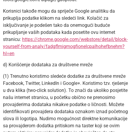
Korisnici takođe mogu da spriječe Google analitiku da
prikuplja podatke klikom na sledeći link. Kolačić za
isključivanje je podešen tako da onemogući buduće
prikupljanje vaših podataka kada posetite ovu internet
stranicu:
https://chrome.google.com/webstore/detail/block-
yourself-from-analy/fadgflmigmogfionelcpalhohefbnehm?
hl=en
d) Korišćenje dodataka za društvene mreže
(1) Trenutno koristimo sledeće dodatke za društvene mreže
Facebook, Twitter, LinkedIn i Google+. Koristimo tzv. rješenje
u dva klika (two-click solution). To znači da ukoliko posjetite
našu internet stranicu, u početku obično ne prenosimo
provajderima dodataka nikakve podatke o ličnosti. Možete
identifikovati provajdera dodataka oznakom iznad početnog
slova ili logotipa. Nudimo mogućnost direktne komunikacije
sa provajderom dodatka pritiskom na taster koji se ovim