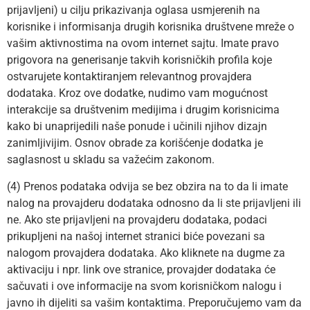
prijavljeni) u cilju prikazivanja oglasa usmjerenih na
korisnike i informisanja drugih korisnika društvene mreže o
vašim aktivnostima na ovom internet sajtu. Imate pravo
prigovora na generisanje takvih korisničkih profila koje
ostvarujete kontaktiranjem relevantnog provajdera
dodataka. Kroz ove dodatke, nudimo vam mogućnost
interakcije sa društvenim medijima i drugim korisnicima
kako bi unaprijedili naše ponude i učinili njihov dizajn
zanimljivijim. Osnov obrade za korišćenje dodatka je
saglasnost u skladu sa važećim zakonom.
(4) Prenos podataka odvija se bez obzira na to da li imate
nalog na provajderu dodataka odnosno da li ste prijavljeni ili
ne. Ako ste prijavljeni na provajderu dodataka, podaci
prikupljeni na našoj internet stranici biće povezani sa
nalogom provajdera dodataka. Ako kliknete na dugme za
aktivaciju i npr. link ove stranice, provajder dodataka će
sačuvati i ove informacije na svom korisničkom nalogu i
javno ih dijeliti sa vašim kontaktima. Preporučujemo vam da