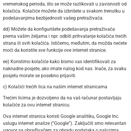
vremenskog perioda, što se može razlikovati u zavisnosti od
kolačića. Kolačiće možete da izbrišete u svakom trenutku u
podešavanjima bezbjednosti vašeg pretraživača.
dd) Možete da konfigurišete podešavanja pretraživača
prema vašim željama i npr. odbiti prihvatanje kolačića trećih
strana ili svih kolačića. Ističemo, međutim, da možda nećete
moći da koristite sve funkcije ove internet stranice.
ee) Koristimo kolačiće kako bismo vas identifikovali za
naknadne posjete, ako imate nalog kod nas. Inače, za svaku
posjetu morate se posebno prijaviti.
c) Kolačići trećih lica na našim internet stranicama
Trećim licima je dozvoljeno da na vaš računar postavljaju
kolačiće za ovu internet stranicu.
Ova internet stranica koristi Google analitiku, Google Inc.
uslugu internet analize (“Google”). Zaključili smo relevantan
ugovor sa obrađivačem za obradu podataka o nalozima.