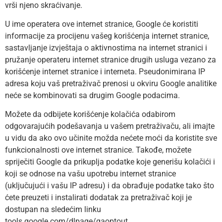
vrši njeno skraćivanje.
U ime operatera ove internet stranice, Google će koristiti
informacije za procijenu vašeg korišćenja internet stranice,
sastavljanje izvještaja o aktivnostima na internet stranici i
pružanje operateru internet stranice drugih usluga vezano za
korišćenje internet stranice i interneta. Pseudonimirana IP
adresa koju vaš pretraživač prenosi u okviru Google analitike
neće se kombinovati sa drugim Google podacima.
Možete da odbijete korišćenje kolačića odabirom
odgovarajućih podešavanja u vašem pretraživaču, ali imajte
u vidu da ako ovo učinite možda nećete moći da koristite sve
funkcionalnosti ove internet stranice. Takođe, možete
spriječiti Google da prikuplja podatke koje generišu kolačići i
koji se odnose na vašu upotrebu internet stranice
(uključujući i vašu IP adresu) i da obrađuje podatke tako što
ćete preuzeti i instalirati dodatak za pretraživač koji je
dostupan na sledećim linku
tools.google.com/dlpage/gaoptout.