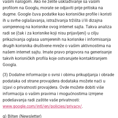
vašim nalogom. Ako ne želite usklađivanje sa vašim
profilom na Googlu, morate se odjaviti prije pritiska na
dugme. Google čuva podatke kao korisničke profile i koristi
ih u svrhe oglašavanja, istraživanja tržišta i/ili dizajna
usmjerenog na korisnike ovog internet sajta. Takva analiza
radi se (čak i za korisnike koji nisu prijavljeni) u cilju
prikazivanja oglasa usmjerenih na korisnike i informisanja
drugih korisnika društvene mreže o vašim aktivnostima na
našem internet sajtu. Imate pravo prigovora na generisanje
takvih korisničkih profila koje ostvarujete kontaktiranjem
Googla.
(3) Dodatne informacije o svrsi i obimu prikupljanja i obrade
podataka od strane provajdera dodataka možete naći u
izjavi o privatnosti provajdera. Ovde možete dobiti više
informacija o vašim pravima i mogućnostima izmjene
podešavanja radi zaštite vaše privatnosti:
www.google.com/intl/en/policies/privacy/
.
g) Bilten (Newsletter)