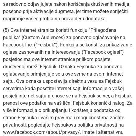
se redovno odjavljujete nakon korišćenja društvenih medija,
posebno prije aktivacije dugmeta, jer time možete spriječiti
mapiranje vašeg profila na provajderu dodataka.
(5) Ova internet stranica koristi funkciju “Prilagođena
publika” (Custom Audiences) za ponovno oglašavanje na
Facebook Inc. (“Fejsbuk”). Funkcija se koristi za prikazivanje
oglasa zasnovanih na interesovanju (“Facebook oglasi”)
posjetiocima ove internet stranice prilikom posjete
društvenoj mreži Fejsbuk. Oznaka Fejsbuka za ponovno
oglašavanje primjenjuje se u ove svrhe na ovom internet
sajtu. Ova oznaka uspostavlja direktnu vezu sa Fejsbuk
serverima kada posetite internet sajt. Informacije o vašoj
posjeti internet sajtu prenose se na Fejsbuk server, a Fejsbuk
prenosi ove podatke na vaš lični Fejsbuk korisnički nalog. Za
više informacija o prikupljanju i korištenju podataka od
strane Fejsbuka i vašim pravima i mogućnostima zaštite
privatnosti, pogledajte Fejsbukovu politiku privatnosti na
www.facebook.com/about/privacy/. Imate i alternativnu