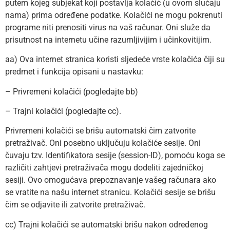
putem kojeg subjekat koji postavlja kolačić (u ovom slučaju
nama) prima određene podatke. Kolačići ne mogu pokrenuti
programe niti prenositi virus na vaš računar. Oni služe da
prisutnost na internetu učine razumljivijim i učinkovitijim.
aa) Ova internet stranica koristi sljedeće vrste kolačića čiji su
predmet i funkcija opisani u nastavku:
– Privremeni kolačići (pogledajte bb)
– Trajni kolačići (pogledajte cc).
Privremeni kolačići se brišu automatski čim zatvorite
pretraživač. Oni posebno uključuju kolačiće sesije. Oni
čuvaju tzv. Identifikatora sesije (session-ID), pomoću koga se
različiti zahtjevi pretraživača mogu dodeliti zajedničkoj
sesiji. Ovo omogućava prepoznavanje vašeg računara ako
se vratite na našu internet stranicu. Kolačići sesije se brišu
čim se odjavite ili zatvorite pretraživač.
cc) Trajni kolačići se automatski brišu nakon određenog