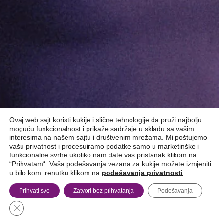
Ovaj web sajt koristi kukije i slične tehnologije da pruži najbolju
moguću funkcionalnost i prikaže sadržaje u skladu sa vašim
interesima na našem sajtu i društvenim mrežama. Mi poštujemo
vašu privatnost i procesuiramo podatke samo u marketinške i
funkcionalne svrhe ukoliko nam date vaš pristanak klikom na
“Prihvatam“. Vaša podešavanja vezana za kukije možete izmjeniti
u bilo kom trenutku klikom na
podešavanja privatnosti
.
Prihvati sve
Zatvori bez prihvatanja
Podešavanja
Close GDPR Cookie Banner